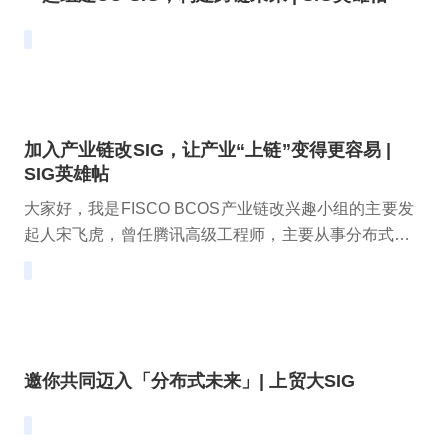
加入产业链改SIG，让产业“上链”变得更容易 |
SIG英雄帖
大家好，我是FISCO BCOS产业链改兴趣小组的主要发
起人宋飞虎，曾任腾讯高级工程师，主要从事分布式网
络加速、分布式存储和大规模并发等研发工作。现任牛
津大学大学学院区块链研究中心研究员、深圳市建信筑
和有限公司联合创始人，过去4年曾领导实施了国内外多
个百亿级区块链创新应用，覆盖透明建造、数字金融、
监管科技等领域。
邀你共同迈入「分布式未来」| 上贸大SIG