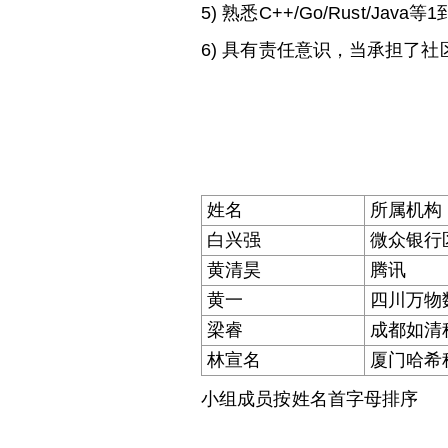
5) 熟悉C++/Go/Rust/Jav
6) 具有责任意识，当承担了
姓名
所属机构
白兴强
微众银行
黄清昊
腾讯
黄一
四川万物
梁睿
成都如清
林宣名
厦门哈希
小组成员按姓名首字母排序