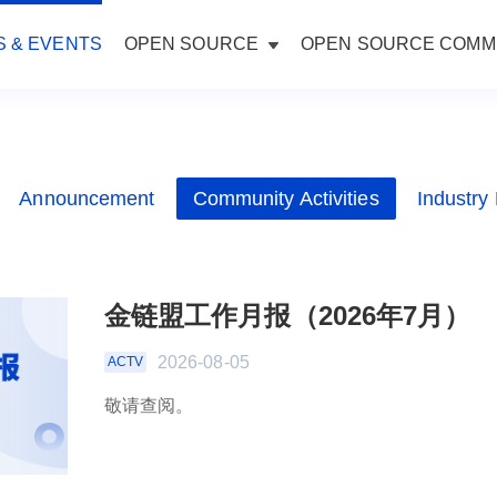
 & EVENTS
OPEN SOURCE
OPEN SOURCE COMM
Announcement
Community Activities
Industry
金链盟工作月报（2026年7月）
2026-08-05
ACTV
敬请查阅。