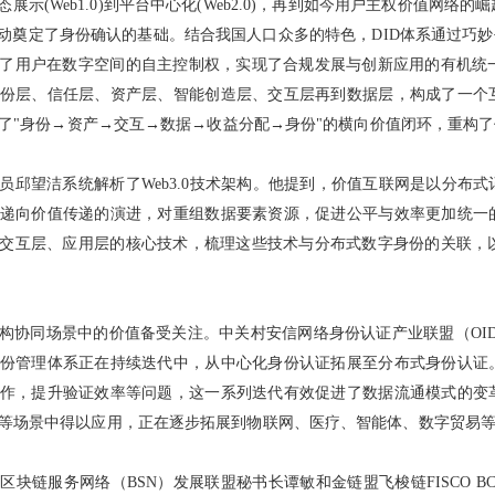
示(Web1.0)到平台中心化(Web2.0)，再到如今用户主权价值网络
动奠定了身份确认的基础。结合我国人口众多的特色，DID体系通过巧妙
了用户在数字空间的自主控制权，实现了合规发展与创新应用的有机统一。
份层、信任层、资产层、智能创造层、交互层再到数据层，构成了一个
实现了"身份→资产→交互→数据→收益分配→身份"的横向价值闭环，重构
员邱望洁系统解析了Web3.0技术架构。他提到，价值互联网是以分布
递向价值传递的演进，对重组数据要素资源，促进公平与效率更加统一
交互层、应用层的核心技术，梳理这些技术与分布式数字身份的关联，以及
构协同场景中的价值备受关注。中关村安信网络身份认证产业联盟（OI
份管理体系正在持续迭代中，从中心化身份认证拓展至分布式身份认证
作，提升验证效率等问题，这一系列迭代有效促进了数据流通模式的变
人等场景中得以应用，正在逐步拓展到物联网、医疗、智能体、数字贸易
块链服务网络（BSN）发展联盟秘书长谭敏和金链盟飞梭链FISCO B