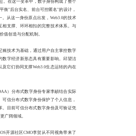
的崛起。在这一变革中，数字身份构成了整个
平衡"后台实名、前台可控匿名"的设计，
从这一身份原点出发，Web3.0的技术
互相支撑、环环相扣的完整技术体系。与
了价值创造与分配机制。
式记账技术为基础，通过用户自主掌控数字
的数字经济新形态具有重要影响。邱望洁
它们协同支撑Web3.0生态运转的内在
DAA）分布式数字身份专家李頔结合实际
。可信分布式数字身份保护了个人信息，
革。目前可信分布式数字身份及可验证凭
等更广阔领域。
COS开源社区CMO李贺从不同视角带来了