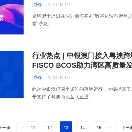
2023-04-03
热点
金链盟于近日在深圳前海举办“数字化转型聚焦
索”沙龙。
行业热点 | 中银澳门接入粤澳
FISCO BCOS助力湾区高质量
2023-04-03
热点
此次中银澳门两个场景的落地运行，大幅提高了
步支持了粤澳两地互联互通。
···
11
12
13
14
15
···
上一页
下一